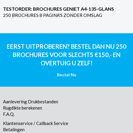
TESTORDER: BROCHURES GENIET A4-135-GLANS
250 BROCHURES 8 PAGINA'S ZONDER OMSLAG
EERST UITPROBEREN? BESTEL DAN NU 250
BROCHURES VOOR SLECHTS €150,- EN
OVERTUIG U ZELF!
Bestel Nu
Aanlevering Drukbestanden
Rugdikte berekenen
F.A.Q.
Klantenservice / Callback Service
Betalingen