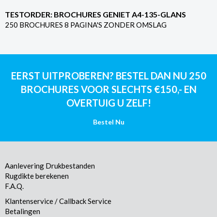
TESTORDER: BROCHURES GENIET A4-135-GLANS
250 BROCHURES 8 PAGINA'S ZONDER OMSLAG
EERST UITPROBEREN? BESTEL DAN NU 250
BROCHURES VOOR SLECHTS €150,- EN
OVERTUIG U ZELF!
Bestel Nu
Aanlevering Drukbestanden
Rugdikte berekenen
F.A.Q.
Klantenservice / Callback Service
Betalingen