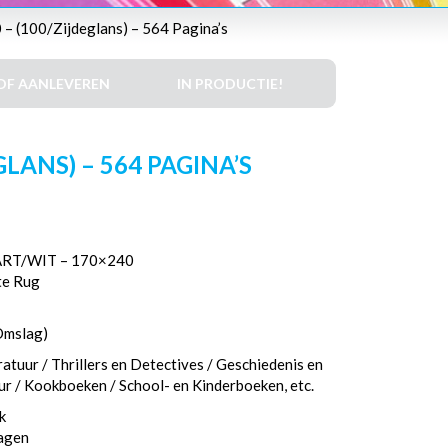
– (100/Zijdeglans) – 564 Pagina’s
DF AANLEVEREN
IN PRODUCTIE!
LANS) – 564 PAGINA’S
RT/WIT – 170×240
te Rug
Omslag)
atuur / Thrillers en Detectives / Geschiedenis en
eur / Kookboeken / School- en Kinderboeken, etc.
k
dagen