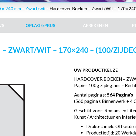
 x 240 mm – Zwart/wit
- Hardcover Boeken – Zwart/Wit – 170×240 
'S
OPLAGE/PRIJS
AFREKENEN
P
ZWART/WIT – 170×240 – (100/ZIJDEG
UW PRODUCTKEUZE
HARDCOVER BOEKEN – ZWA
Papier 100g zijdeglans – Rech
Aantal pagina’s:
564 Pagina’s
(560 pagina’s Binnenwerk + 4 
Geschikt voor: Romans en Liter
Kunst / Architectuur en Interi
Druktechniek: Offsetdru
Productietijd: 20 Werk