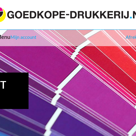
enu
Mijn account
Afre
IT