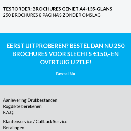
TESTORDER: BROCHURES GENIET A4-135-GLANS
250 BROCHURES 8 PAGINA'S ZONDER OMSLAG
EERST UITPROBEREN? BESTEL DAN NU 250
BROCHURES VOOR SLECHTS €150,- EN
OVERTUIG U ZELF!
Bestel Nu
Aanlevering Drukbestanden
Rugdikte berekenen
F.A.Q.
Klantenservice / Callback Service
Betalingen