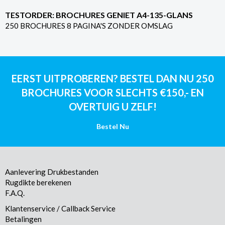
TESTORDER: BROCHURES GENIET A4-135-GLANS
250 BROCHURES 8 PAGINA'S ZONDER OMSLAG
EERST UITPROBEREN? BESTEL DAN NU 250
BROCHURES VOOR SLECHTS €150,- EN
OVERTUIG U ZELF!
Bestel Nu
Aanlevering Drukbestanden
Rugdikte berekenen
F.A.Q.
Klantenservice / Callback Service
Betalingen