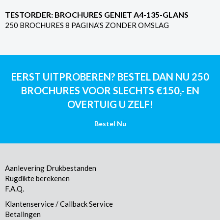
TESTORDER: BROCHURES GENIET A4-135-GLANS
250 BROCHURES 8 PAGINA'S ZONDER OMSLAG
EERST UITPROBEREN? BESTEL DAN NU 250
BROCHURES VOOR SLECHTS €150,- EN
OVERTUIG U ZELF!
Bestel Nu
Aanlevering Drukbestanden
Rugdikte berekenen
F.A.Q.
Klantenservice / Callback Service
Betalingen