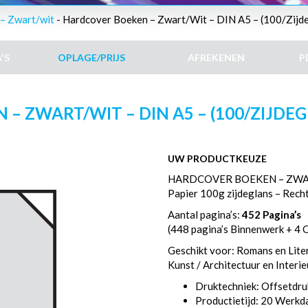
– Zwart/wit
- Hardcover Boeken – Zwart/Wit – DIN A5 – (100/Zijde
'S
OPLAGE/PRIJS
AFREKENEN
P
 ZWART/WIT – DIN A5 – (100/ZIJDEGL
UW PRODUCTKEUZE
HARDCOVER BOEKEN – ZWAR
Papier 100g zijdeglans – Rech
Aantal pagina’s:
452 Pagina’s
(448 pagina’s Binnenwerk + 4 
Geschikt voor: Romans en Liter
Kunst / Architectuur en Interi
Druktechniek: Offsetdru
Productietijd: 20 Werk