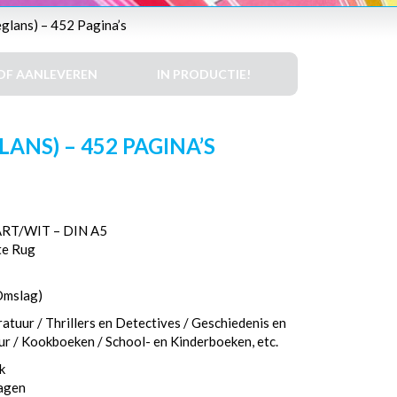
glans) – 452 Pagina’s
DF AANLEVEREN
IN PRODUCTIE!
ANS) – 452 PAGINA’S
T/WIT – DIN A5
te Rug
Omslag)
atuur / Thrillers en Detectives / Geschiedenis en
eur / Kookboeken / School- en Kinderboeken, etc.
k
dagen