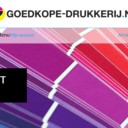
enu
Mijn account
Afre
IT