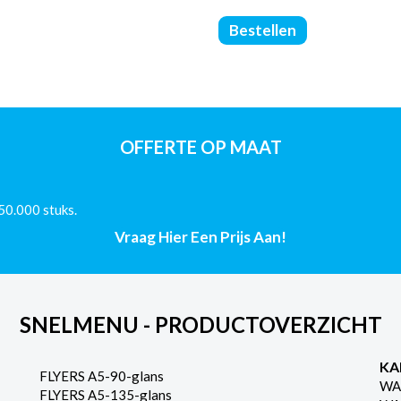
Softcover
Bestellen
Boeken
-
Zwart/Wit
-
170x240
-
OFFERTE OP MAAT
(80/Offset)
-
124
50.000 stuks.
Pagina's
aantal
Vraag Hier Een Prijs Aan!
SNELMENU - PRODUCTOVERZICHT
KA
FLYERS A5-90-glans
WA
FLYERS A5-135-glans