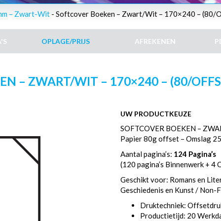
mm – Zwart-Wit
- Softcover Boeken – Zwart/Wit – 170×240 – (80/Of
'S
OPLAGE/PRIJS
AFREKENEN
P
 – ZWART/WIT – 170×240 – (80/OFFSE
UW PRODUCTKEUZE
SOFTCOVER BOEKEN – ZWAR
Papier 80g offset – Omslag 2
Aantal pagina’s:
124 Pagina’s
(120 pagina’s Binnenwerk + 4 
Geschikt voor: Romans en Litera
Geschiedenis en Kunst / Non-Fi
Druktechniek: Offsetdru
Productietijd: 20 Werk