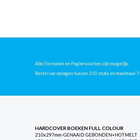
Alle Formaten en Papiersoorten zijn mogelijk.
Bestel uw oplagen tussen 250 stuks en maximaal 7
HARDCOVER BOEKEN FULL COLOUR
210x297mm-GENAAID GEBONDEN+HOTMELT