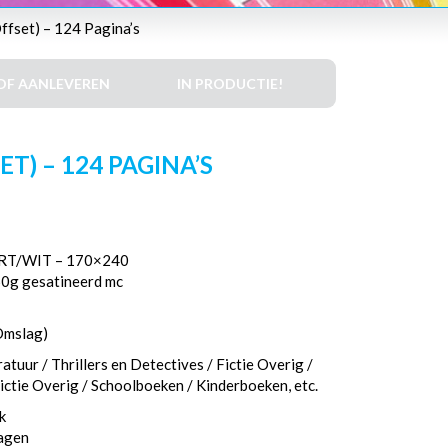
fset) – 124 Pagina’s
DF AANLEVEREN
IN PRODUCTIE!
T) – 124 PAGINA’S
T/WIT – 170×240
50g gesatineerd mc
Omslag)
tuur / Thrillers en Detectives / Fictie Overig /
ctie Overig / Schoolboeken / Kinderboeken, etc.
k
dagen