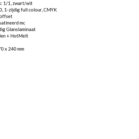
: 1/1, zwart/wit
, 1-zijdig full colour, CMYK
offset
satineerd mc
dig Glanslaminaat
den + HotMelt
70 x 240 mm