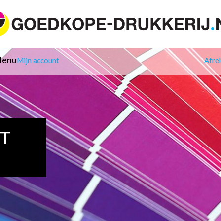
enu
Mijn account
Afre
IT