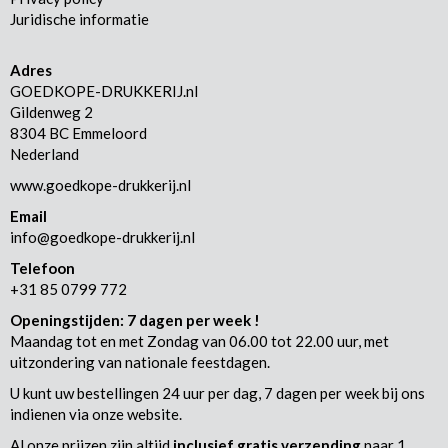
Juridische informatie
Adres
GOEDKOPE-DRUKKERIJ.nl
Gildenweg 2
8304 BC Emmeloord
Nederland
www.goedkope-drukkerij.nl
Email
info@goedkope-drukkerij.nl
Telefoon
+31 85 0799 772
Openingstijden: 7 dagen per week !
Maandag tot en met Zondag van 06.00 tot 22.00 uur, met
uitzondering van nationale feestdagen.
U kunt uw bestellingen 24 uur per dag, 7 dagen per week bij ons
indienen via onze website.
Al onze prijzen zijn altijd
inclusief
gratis verzending
naar 1