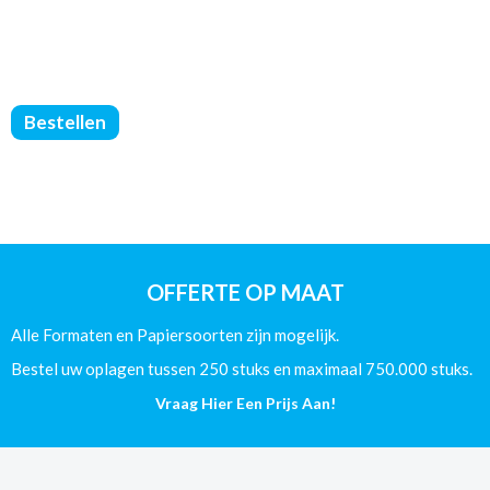
Softcover
Bestellen
Boeken
-
Zwart/Wit
-
170x240
-
(80/Offset)
OFFERTE OP MAAT
-
284
Alle Formaten en Papiersoorten zijn mogelijk.
Pagina's
aantal
Bestel uw oplagen tussen 250 stuks en maximaal 750.000 stuks.
Vraag Hier Een Prijs Aan!