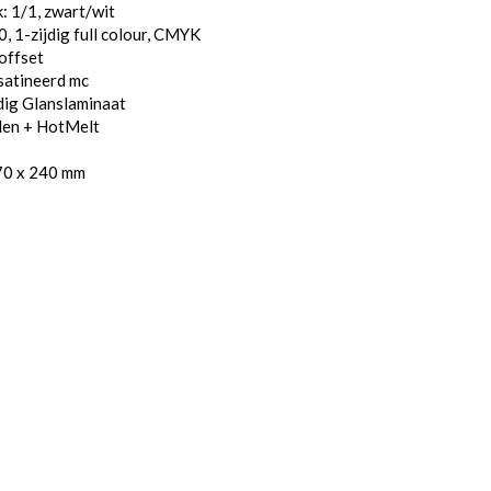
: 1/1, zwart/wit
, 1-zijdig full colour, CMYK
offset
satineerd mc
dig Glanslaminaat
den + HotMelt
70 x 240 mm