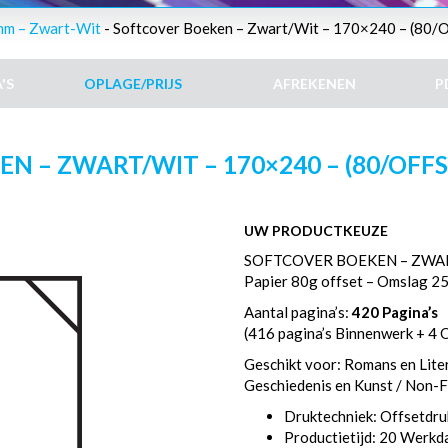
mm – Zwart-Wit
- Softcover Boeken – Zwart/Wit – 170×240 – (80/Of
'S
OPLAGE/PRIJS
AFREKENEN
P
 – ZWART/WIT – 170×240 – (80/OFFSE
UW PRODUCTKEUZE
SOFTCOVER BOEKEN – ZWAR
Papier 80g offset – Omslag 2
Aantal pagina’s:
420 Pagina’s
(416 pagina’s Binnenwerk + 4 
Geschikt voor: Romans en Litera
Geschiedenis en Kunst / Non-Fi
Druktechniek: Offsetdru
Productietijd: 20 Werk