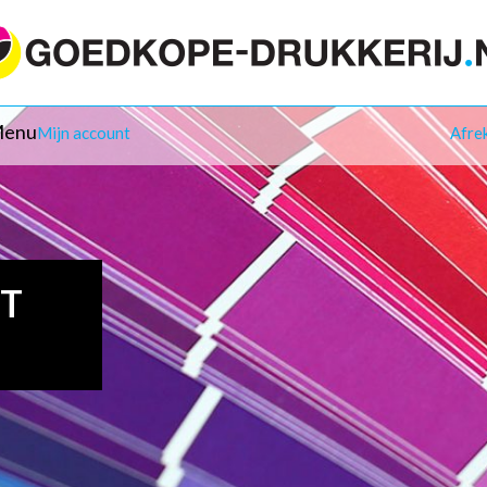
enu
Mijn account
Afre
IT