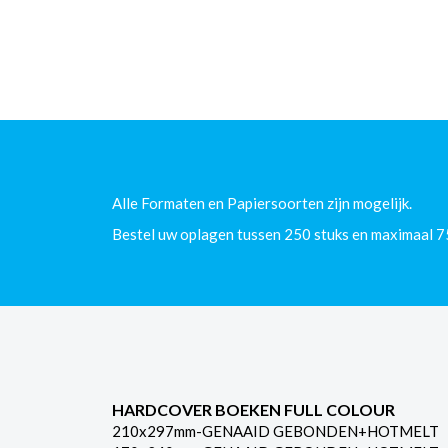
Alle Formaten en Papiersoorten zijn mogelijk.
Bestel uw oplagen tussen 250 stuks en maximaal 7
HARDCOVER BOEKEN FULL COLOUR
210x297mm-GENAAID GEBONDEN+HOTMELT