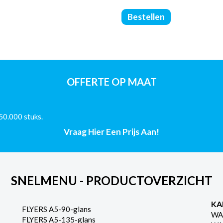
Softcover
Bestellen
Boeken
-
Zwart/Wit
-
170x240
-
OFFERTE OP MAAT
(80/Offset)
-
420
50.000 stuks.
Pagina's
aantal
Vraag Hier Een Prijs Aan!
SNELMENU - PRODUCTOVERZICHT
KA
FLYERS A5-90-glans
WA
FLYERS A5-135-glans