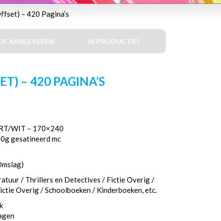
fset) – 420 Pagina’s
DF AANLEVEREN
IN PRODUCTIE!
T) – 420 PAGINA’S
T/WIT – 170×240
50g gesatineerd mc
Omslag)
tuur / Thrillers en Detectives / Fictie Overig /
ctie Overig / Schoolboeken / Kinderboeken, etc.
k
dagen