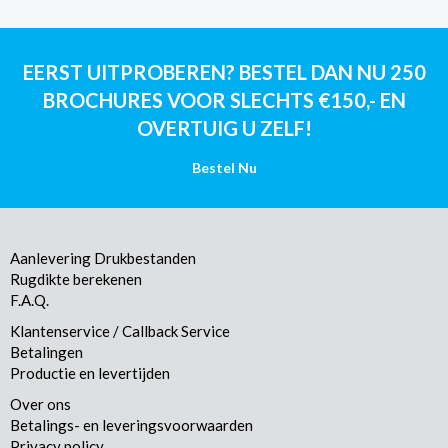
EERST UITPROBEREN? BESTEL DAN NU 250
BROCHURES VOOR SLECHTS €150,- EN
OVERTUIG U ZELF!
Bestel Nu
Aanlevering Drukbestanden
Rugdikte berekenen
F.A.Q.
Klantenservice / Callback Service
Betalingen
Productie en levertijden
Over ons
Betalings- en leveringsvoorwaarden
Privacy policy