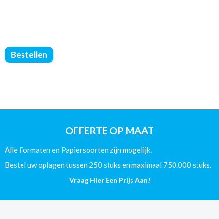
Softcover
Bestellen
Boeken
-
Zwart/Wit
-
170x240
-
(80/Offset)
OFFERTE OP MAAT
-
52
Alle Formaten en Papiersoorten zijn mogelijk.
Pagina's
aantal
Bestel uw oplagen tussen 250 stuks en maximaal 750.000 stuks.
Vraag Hier Een Prijs Aan!