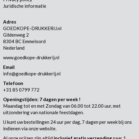
Juridische informatie
Adres
GOEDKOPE-DRUKKERIJ.nl
Gildenweg 2
8304 BC Emmeloord
Nederland
www.goedkope-drukkerij.nl
Email
info@goedkope-drukkerij.nl
Telefoon
+31 85 0799 772
Openingstijden: 7 dagen per week !
Maandag tot en met Zondag van 06.00 tot 22.00 uur, met
uitzondering van nationale feestdagen.
U kunt uw bestellingen 24 uur per dag, 7 dagen per week bij ons
indienen via onze website.
Al onze prijzen zijn altijd
inclusief
gratis verzending
naar 1