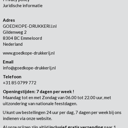
Juridische informatie
Adres
GOEDKOPE-DRUKKERIJ.nl
Gildenweg 2
8304 BC Emmeloord
Nederland
www.goedkope-drukkerij.nl
Email
info@goedkope-drukkerij.nl
Telefoon
+31 85 0799 772
Openingstijden: 7 dagen per week !
Maandag tot en met Zondag van 06.00 tot 22.00 uur, met
uitzondering van nationale feestdagen.
U kunt uw bestellingen 24 uur per dag, 7 dagen per week bij ons
indienen via onze website.
Al onze prijzen zijn altijd
inclusief
gratis verzending
naar 1