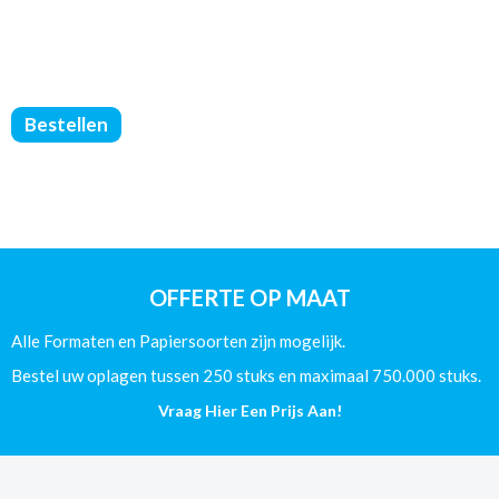
Softcover
Bestellen
Boeken
-
Zwart/Wit
-
DIN
A5
-
OFFERTE OP MAAT
(80/Offset)
-
Alle Formaten en Papiersoorten zijn mogelijk.
316
Pagina's
Bestel uw oplagen tussen 250 stuks en maximaal 750.000 stuks.
aantal
Vraag Hier Een Prijs Aan!