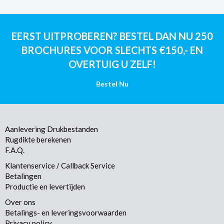
EERST UITPROBEREN? BESTEL DAN NU 250
BROCHURES VOOR SLECHTS €150,- EN
OVERTUIG U ZELF!
Bestel Nu
Aanlevering Drukbestanden
Rugdikte berekenen
F.A.Q.
Klantenservice / Callback Service
Betalingen
Productie en levertijden
Over ons
Betalings- en leveringsvoorwaarden
Privacy policy