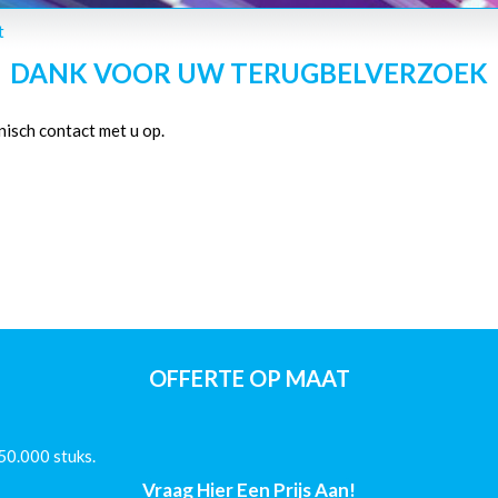
t
DANK VOOR UW TERUGBELVERZOEK
isch contact met u op.
OFFERTE OP MAAT
50.000 stuks.
Vraag Hier Een Prijs Aan!