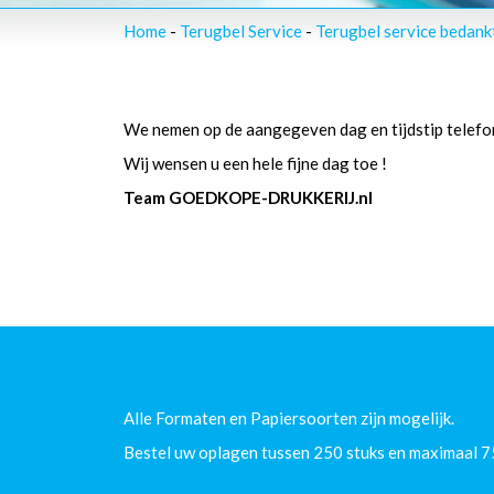
Home
-
Terugbel Service
-
Terugbel service bedank
We nemen op de aangegeven dag en tijdstip telefon
Wij wensen u een hele fijne dag toe !
Team GOEDKOPE-DRUKKERIJ.nl
Alle Formaten en Papiersoorten zijn mogelijk.
Bestel uw oplagen tussen 250 stuks en maximaal 7