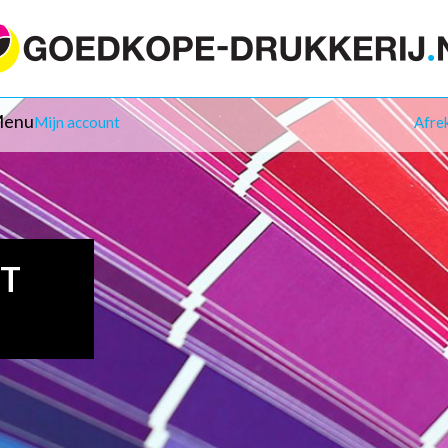
enu
Mijn account
Afre
IT