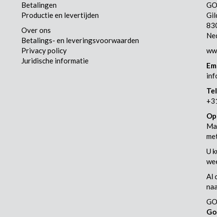
Betalingen
GO
Productie en levertijden
Gi
83
Over ons
Ne
Betalings- en leveringsvoorwaarden
Privacy policy
www
Juridische informatie
Em
inf
Te
+3
Op
Maa
met
U k
wee
Al 
naa
GO
Go