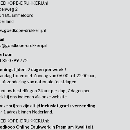
EDKOPE-DRUKKERIJ.nl
ldenweg 2
04 BC Emmeloord
derland
.goedkope-drukkerij.nl
ail
o@goedkope-drukkerij.nl
lefoon
1 85 0799 772
eningstijden: 7 dagen per week !
ndag tot en met Zondag van 06.00 tot 22.00 uur,
 uitzondering van nationale feestdagen.
unt uw bestellingen 24 uur per dag, 7 dagen per
k bij ons indienen via onze website.
onze prijzen zijn altijd
inclusief
gratis verzending
r 1 adres binnen Nederland.
EDKOPE-DRUKKERIJ.nl:
edkoop Online Drukwerk in Premium Kwaliteit
.