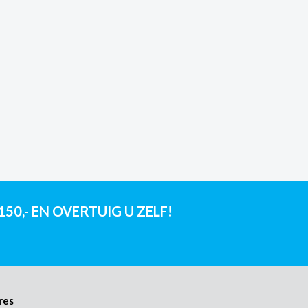
0,- EN OVERTUIG U ZELF!
res